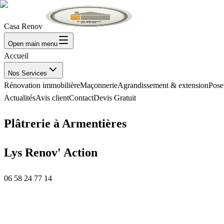
Casa Renov
Open main menu
Accueil
Nos Services
Rénovation immobilière
Maçonnerie
Agrandissement & extension
Pose
Actualités
Avis client
Contact
Devis Gratuit
Plâtrerie à Armentières
Lys Renov' Action
06 58 24 77 14