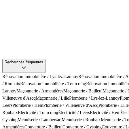
Recherches fréquentes
Rénovation immobilière
/
Lys-lez-Lannoy
Rénovation immobilière
/
A
/
Roubaix
Rénovation immobilière
/
Tourcoing
Rénovation immobilièr
Lannoy
Maçonnerie
/
Armentières
Maçonnerie
/
Bailleul
Maçonnerie
/
Villeneuve d'Ascq
Maçonnerie
/
Lille
Plomberie
/
Lys-lez-Lannoy
Plom
Leers
Plomberie
/
Hem
Plomberie
/
Villeneuve d'Ascq
Plomberie
/
Lille
Roubaix
Électricité
/
Tourcoing
Électricité
/
Leers
Électricité
/
Hem
Élect
Cysoing
Menuiserie
/
Lambersart
Menuiserie
/
Roubaix
Menuiserie
/
To
Armentières
Couverture
/
Bailleul
Couverture
/
Cysoing
Couverture
/
L