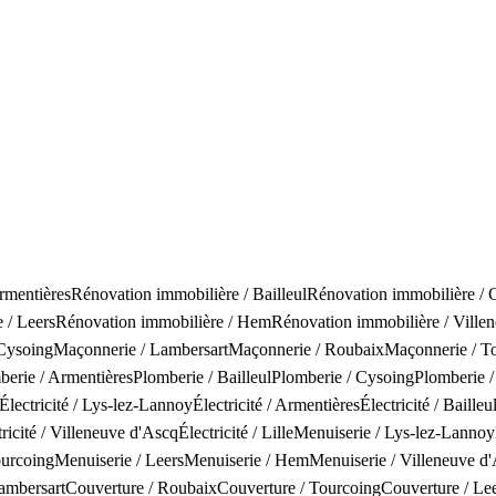
rmentières
Rénovation immobilière
/
Bailleul
Rénovation immobilière
/
e
/
Leers
Rénovation immobilière
/
Hem
Rénovation immobilière
/
Ville
Cysoing
Maçonnerie
/
Lambersart
Maçonnerie
/
Roubaix
Maçonnerie
/
T
berie
/
Armentières
Plomberie
/
Bailleul
Plomberie
/
Cysoing
Plomberie
/
Électricité
/
Lys-lez-Lannoy
Électricité
/
Armentières
Électricité
/
Bailleu
ricité
/
Villeneuve d'Ascq
Électricité
/
Lille
Menuiserie
/
Lys-lez-Lannoy
urcoing
Menuiserie
/
Leers
Menuiserie
/
Hem
Menuiserie
/
Villeneuve d
ambersart
Couverture
/
Roubaix
Couverture
/
Tourcoing
Couverture
/
Lee