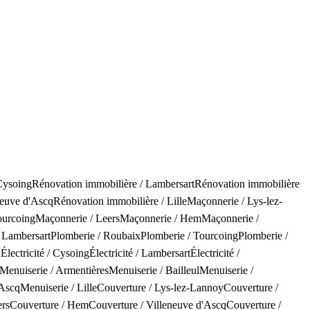
Cysoing
Rénovation immobilière
/
Lambersart
Rénovation immobilière
neuve d'Ascq
Rénovation immobilière
/
Lille
Maçonnerie
/
Lys-lez-
ourcoing
Maçonnerie
/
Leers
Maçonnerie
/
Hem
Maçonnerie
/
Lambersart
Plomberie
/
Roubaix
Plomberie
/
Tourcoing
Plomberie
/
l
Électricité
/
Cysoing
Électricité
/
Lambersart
Électricité
/
Menuiserie
/
Armentières
Menuiserie
/
Bailleul
Menuiserie
/
'Ascq
Menuiserie
/
Lille
Couverture
/
Lys-lez-Lannoy
Couverture
/
rs
Couverture
/
Hem
Couverture
/
Villeneuve d'Ascq
Couverture
/