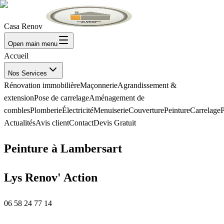
Casa Renov
Open main menu
Accueil
Nos Services
Rénovation immobilière
Maçonnerie
Agrandissement &
extension
Pose de carrelage
Aménagement de
combles
Plomberie
Électricité
Menuiserie
Couverture
Peinture
Carrelage
P
Actualités
Avis client
Contact
Devis Gratuit
Peinture à Lambersart
Lys Renov' Action
06 58 24 77 14