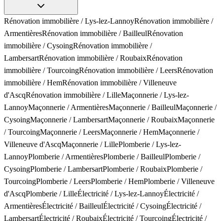
Rénovation immobilière
/
Lys-lez-Lannoy
Rénovation immobilière
/
Armentières
Rénovation immobilière
/
Bailleul
Rénovation
immobilière
/
Cysoing
Rénovation immobilière
/
Lambersart
Rénovation immobilière
/
Roubaix
Rénovation
immobilière
/
Tourcoing
Rénovation immobilière
/
Leers
Rénovation
immobilière
/
Hem
Rénovation immobilière
/
Villeneuve
d'Ascq
Rénovation immobilière
/
Lille
Maçonnerie
/
Lys-lez-
Lannoy
Maçonnerie
/
Armentières
Maçonnerie
/
Bailleul
Maçonnerie
/
Cysoing
Maçonnerie
/
Lambersart
Maçonnerie
/
Roubaix
Maçonnerie
/
Tourcoing
Maçonnerie
/
Leers
Maçonnerie
/
Hem
Maçonnerie
/
Villeneuve d'Ascq
Maçonnerie
/
Lille
Plomberie
/
Lys-lez-
Lannoy
Plomberie
/
Armentières
Plomberie
/
Bailleul
Plomberie
/
Cysoing
Plomberie
/
Lambersart
Plomberie
/
Roubaix
Plomberie
/
Tourcoing
Plomberie
/
Leers
Plomberie
/
Hem
Plomberie
/
Villeneuve
d'Ascq
Plomberie
/
Lille
Électricité
/
Lys-lez-Lannoy
Électricité
/
Armentières
Électricité
/
Bailleul
Électricité
/
Cysoing
Électricité
/
Lambersart
Électricité
/
Roubaix
Électricité
/
Tourcoing
Électricité
/