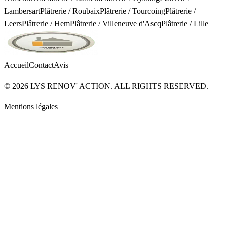
Lambersart
Plâtrerie
/
Roubaix
Plâtrerie
/
Tourcoing
Plâtrerie
/
Leers
Plâtrerie
/
Hem
Plâtrerie
/
Villeneuve d'Ascq
Plâtrerie
/
Lille
Accueil
Contact
Avis
©
2026
LYS RENOV' ACTION. ALL RIGHTS RESERVED.
Mentions légales