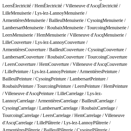
Leers
Électricité
/
Hem
Électricité
/
Villeneuve d'Ascq
Électricité
/
Lille
Menuiserie
/
Lys-lez-Lannoy
Menuiserie
/
Armentières
Menuiserie
/
Bailleul
Menuiserie
/
Cysoing
Menuiserie
/
Lambersart
Menuiserie
/
Roubaix
Menuiserie
/
Tourcoing
Menuiserie
/
Leers
Menuiserie
/
Hem
Menuiserie
/
Villeneuve d'Ascq
Menuiserie
/
Lille
Couverture
/
Lys-lez-Lannoy
Couverture
/
Armentières
Couverture
/
Bailleul
Couverture
/
Cysoing
Couverture
/
Lambersart
Couverture
/
Roubaix
Couverture
/
Tourcoing
Couverture
/
Leers
Couverture
/
Hem
Couverture
/
Villeneuve d'Ascq
Couverture
/
Lille
Peinture
/
Lys-lez-Lannoy
Peinture
/
Armentières
Peinture
/
Bailleul
Peinture
/
Cysoing
Peinture
/
Lambersart
Peinture
/
Roubaix
Peinture
/
Tourcoing
Peinture
/
Leers
Peinture
/
Hem
Peinture
/
Villeneuve d'Ascq
Peinture
/
Lille
Carrelage
/
Lys-lez-
Lannoy
Carrelage
/
Armentières
Carrelage
/
Bailleul
Carrelage
/
Cysoing
Carrelage
/
Lambersart
Carrelage
/
Roubaix
Carrelage
/
Tourcoing
Carrelage
/
Leers
Carrelage
/
Hem
Carrelage
/
Villeneuve
d'Ascq
Carrelage
/
Lille
Plâtrerie
/
Lys-lez-Lannoy
Plâtrerie
/
Armentières
Plâtrerie
/
Bailleul
Plâtrerie
/
Cysoing
Plâtrerie
/