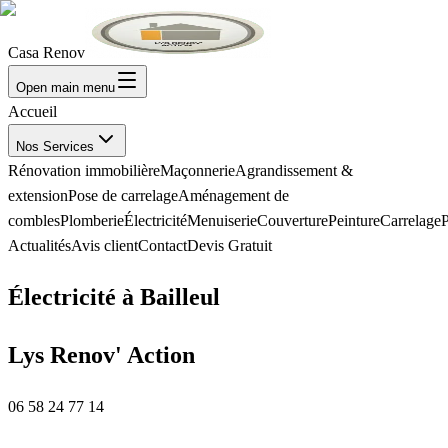
Casa Renov
Open main menu
Accueil
Nos Services
Rénovation immobilière
Maçonnerie
Agrandissement &
extension
Pose de carrelage
Aménagement de
combles
Plomberie
Électricité
Menuiserie
Couverture
Peinture
Carrelage
P
Actualités
Avis client
Contact
Devis Gratuit
Électricité à Bailleul
Lys Renov' Action
06 58 24 77 14