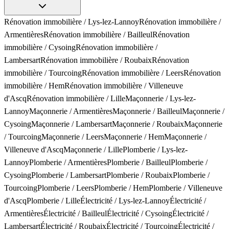
Rénovation immobilière
/
Lys-lez-Lannoy
Rénovation immobilière
/
Armentières
Rénovation immobilière
/
Bailleul
Rénovation
immobilière
/
Cysoing
Rénovation immobilière
/
Lambersart
Rénovation immobilière
/
Roubaix
Rénovation
immobilière
/
Tourcoing
Rénovation immobilière
/
Leers
Rénovation
immobilière
/
Hem
Rénovation immobilière
/
Villeneuve
d'Ascq
Rénovation immobilière
/
Lille
Maçonnerie
/
Lys-lez-
Lannoy
Maçonnerie
/
Armentières
Maçonnerie
/
Bailleul
Maçonnerie
/
Cysoing
Maçonnerie
/
Lambersart
Maçonnerie
/
Roubaix
Maçonnerie
/
Tourcoing
Maçonnerie
/
Leers
Maçonnerie
/
Hem
Maçonnerie
/
Villeneuve d'Ascq
Maçonnerie
/
Lille
Plomberie
/
Lys-lez-
Lannoy
Plomberie
/
Armentières
Plomberie
/
Bailleul
Plomberie
/
Cysoing
Plomberie
/
Lambersart
Plomberie
/
Roubaix
Plomberie
/
Tourcoing
Plomberie
/
Leers
Plomberie
/
Hem
Plomberie
/
Villeneuve
d'Ascq
Plomberie
/
Lille
Électricité
/
Lys-lez-Lannoy
Électricité
/
Armentières
Électricité
/
Bailleul
Électricité
/
Cysoing
Électricité
/
Lambersart
Électricité
/
Roubaix
Électricité
/
Tourcoing
Électricité
/