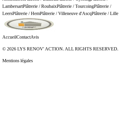
Lambersart
Plâtrerie
/
Roubaix
Plâtrerie
/
Tourcoing
Plâtrerie
/
Leers
Plâtrerie
/
Hem
Plâtrerie
/
Villeneuve d'Ascq
Plâtrerie
/
Lille
Accueil
Contact
Avis
©
2026
LYS RENOV' ACTION. ALL RIGHTS RESERVED.
Mentions légales