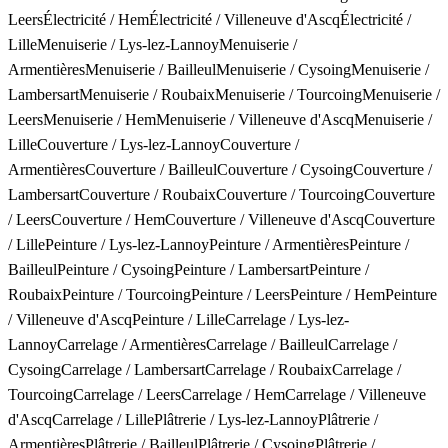
Leers
Électricité
/
Hem
Électricité
/
Villeneuve d'Ascq
Électricité
/
Lille
Menuiserie
/
Lys-lez-Lannoy
Menuiserie
/
Armentières
Menuiserie
/
Bailleul
Menuiserie
/
Cysoing
Menuiserie
/
Lambersart
Menuiserie
/
Roubaix
Menuiserie
/
Tourcoing
Menuiserie
/
Leers
Menuiserie
/
Hem
Menuiserie
/
Villeneuve d'Ascq
Menuiserie
/
Lille
Couverture
/
Lys-lez-Lannoy
Couverture
/
Armentières
Couverture
/
Bailleul
Couverture
/
Cysoing
Couverture
/
Lambersart
Couverture
/
Roubaix
Couverture
/
Tourcoing
Couverture
/
Leers
Couverture
/
Hem
Couverture
/
Villeneuve d'Ascq
Couverture
/
Lille
Peinture
/
Lys-lez-Lannoy
Peinture
/
Armentières
Peinture
/
Bailleul
Peinture
/
Cysoing
Peinture
/
Lambersart
Peinture
/
Roubaix
Peinture
/
Tourcoing
Peinture
/
Leers
Peinture
/
Hem
Peinture
/
Villeneuve d'Ascq
Peinture
/
Lille
Carrelage
/
Lys-lez-
Lannoy
Carrelage
/
Armentières
Carrelage
/
Bailleul
Carrelage
/
Cysoing
Carrelage
/
Lambersart
Carrelage
/
Roubaix
Carrelage
/
Tourcoing
Carrelage
/
Leers
Carrelage
/
Hem
Carrelage
/
Villeneuve
d'Ascq
Carrelage
/
Lille
Plâtrerie
/
Lys-lez-Lannoy
Plâtrerie
/
Armentières
Plâtrerie
/
Bailleul
Plâtrerie
/
Cysoing
Plâtrerie
/