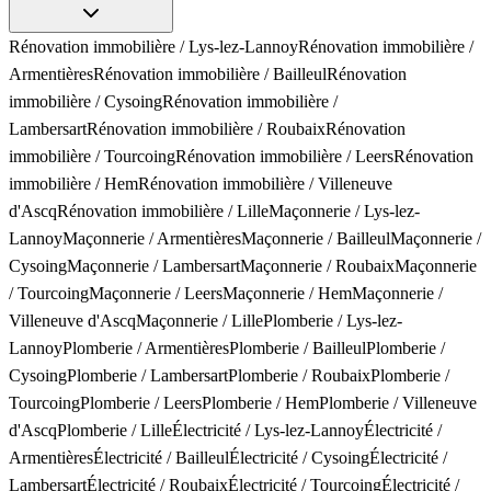
Rénovation immobilière
/
Lys-lez-Lannoy
Rénovation immobilière
/
Armentières
Rénovation immobilière
/
Bailleul
Rénovation
immobilière
/
Cysoing
Rénovation immobilière
/
Lambersart
Rénovation immobilière
/
Roubaix
Rénovation
immobilière
/
Tourcoing
Rénovation immobilière
/
Leers
Rénovation
immobilière
/
Hem
Rénovation immobilière
/
Villeneuve
d'Ascq
Rénovation immobilière
/
Lille
Maçonnerie
/
Lys-lez-
Lannoy
Maçonnerie
/
Armentières
Maçonnerie
/
Bailleul
Maçonnerie
/
Cysoing
Maçonnerie
/
Lambersart
Maçonnerie
/
Roubaix
Maçonnerie
/
Tourcoing
Maçonnerie
/
Leers
Maçonnerie
/
Hem
Maçonnerie
/
Villeneuve d'Ascq
Maçonnerie
/
Lille
Plomberie
/
Lys-lez-
Lannoy
Plomberie
/
Armentières
Plomberie
/
Bailleul
Plomberie
/
Cysoing
Plomberie
/
Lambersart
Plomberie
/
Roubaix
Plomberie
/
Tourcoing
Plomberie
/
Leers
Plomberie
/
Hem
Plomberie
/
Villeneuve
d'Ascq
Plomberie
/
Lille
Électricité
/
Lys-lez-Lannoy
Électricité
/
Armentières
Électricité
/
Bailleul
Électricité
/
Cysoing
Électricité
/
Lambersart
Électricité
/
Roubaix
Électricité
/
Tourcoing
Électricité
/