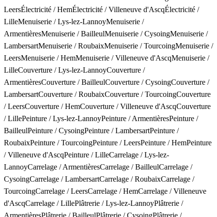
Leers
Électricité
/
Hem
Électricité
/
Villeneuve d'Ascq
Électricité
/
Lille
Menuiserie
/
Lys-lez-Lannoy
Menuiserie
/
Armentières
Menuiserie
/
Bailleul
Menuiserie
/
Cysoing
Menuiserie
/
Lambersart
Menuiserie
/
Roubaix
Menuiserie
/
Tourcoing
Menuiserie
/
Leers
Menuiserie
/
Hem
Menuiserie
/
Villeneuve d'Ascq
Menuiserie
/
Lille
Couverture
/
Lys-lez-Lannoy
Couverture
/
Armentières
Couverture
/
Bailleul
Couverture
/
Cysoing
Couverture
/
Lambersart
Couverture
/
Roubaix
Couverture
/
Tourcoing
Couverture
/
Leers
Couverture
/
Hem
Couverture
/
Villeneuve d'Ascq
Couverture
/
Lille
Peinture
/
Lys-lez-Lannoy
Peinture
/
Armentières
Peinture
/
Bailleul
Peinture
/
Cysoing
Peinture
/
Lambersart
Peinture
/
Roubaix
Peinture
/
Tourcoing
Peinture
/
Leers
Peinture
/
Hem
Peinture
/
Villeneuve d'Ascq
Peinture
/
Lille
Carrelage
/
Lys-lez-
Lannoy
Carrelage
/
Armentières
Carrelage
/
Bailleul
Carrelage
/
Cysoing
Carrelage
/
Lambersart
Carrelage
/
Roubaix
Carrelage
/
Tourcoing
Carrelage
/
Leers
Carrelage
/
Hem
Carrelage
/
Villeneuve
d'Ascq
Carrelage
/
Lille
Plâtrerie
/
Lys-lez-Lannoy
Plâtrerie
/
Armentières
Plâtrerie
/
Bailleul
Plâtrerie
/
Cysoing
Plâtrerie
/