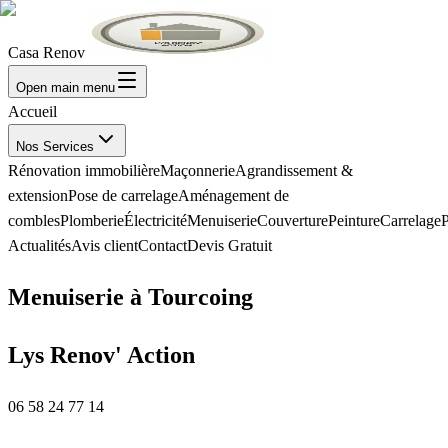
Casa Renov
Open main menu
Accueil
Nos Services
Rénovation immobilière
Maçonnerie
Agrandissement &
extension
Pose de carrelage
Aménagement de
combles
Plomberie
Électricité
Menuiserie
Couverture
Peinture
Carrelage
P
Actualités
Avis client
Contact
Devis Gratuit
Menuiserie à Tourcoing
Lys Renov' Action
06 58 24 77 14