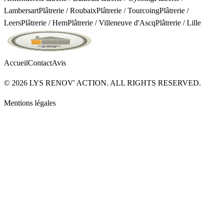
Lambersart
Plâtrerie
/
Roubaix
Plâtrerie
/
Tourcoing
Plâtrerie
/
Leers
Plâtrerie
/
Hem
Plâtrerie
/
Villeneuve d'Ascq
Plâtrerie
/
Lille
Accueil
Contact
Avis
©
2026
LYS RENOV' ACTION. ALL RIGHTS RESERVED.
Mentions légales